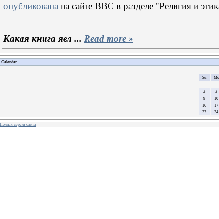
опубликована
на сайте ВВС в разделе "Религия и этик
Какая книга явл
...
Read more »
Calendar
Su
Mo
2
3
9
10
16
17
23
24
Полная версия сайта