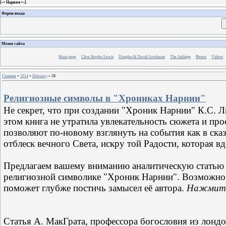
[
~• Нарния •~
]
Форма входа
Меню сайта
Main page
Clive Staples Lewis
Douglas & David Greshams
The Inklings
Photos
Videos
Главная
»
2014
»
February
»
28
Религиозные символы в "Хрониках Нарнии"
Не секрет, что при создании "Хроник Нарнии" К.С. 
этом книга не утратила увлекательность сюжета и про
позволяют по-новому взглянуть на события как в ска
отблеск вечного Света, искру той Радости, которая в
Предлагаем вашему вниманию аналитическую статью
религиозной символике "Хроник Нарнии". Возможно, 
поможет глубже постичь замысел её автора.
Нажмите 
Статья А. МакГрата, профессора богословия из лондо