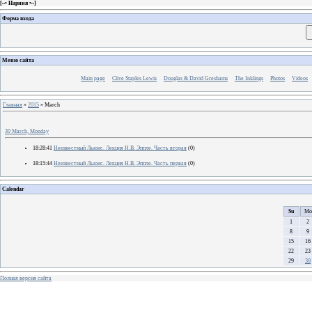
[
~• Нарния •~
]
Форма входа
Меню сайта
Main page
Clive Staples Lewis
Douglas & David Greshams
The Inklings
Photos
Videos
Главная
»
2015
»
March
30 March, Monday
18:28:41
Неизвестный Льюис. Лекция Н.В. Эппле. Часть вторая
(0)
18:15:44
Неизвестный Льюис. Лекция Н.В. Эппле. Часть первая
(0)
Calendar
Su
Mo
1
2
8
9
15
16
22
23
29
30
Полная версия сайта