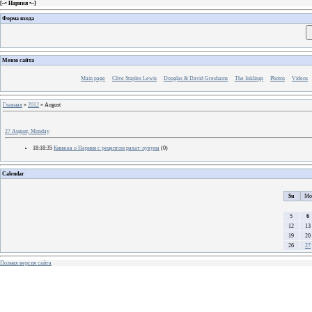
[
~• Нарния •~
]
Форма входа
Меню сайта
Main page
Clive Staples Lewis
Douglas & David Greshams
The Inklings
Photos
Videos
Главная
»
2012
»
August
27 August, Monday
18:18:35
Книжка о Нарнии с рецептом рахат-лукума
(0)
Calendar
Su
Mo
5
6
12
13
19
20
26
27
Полная версия сайта