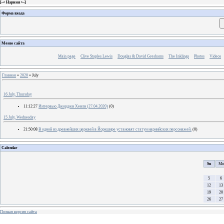
[
~• Нарния •~
]
Форма входа
Меню сайта
Main page
Clive Staples Lewis
Douglas & David Greshams
The Inklings
Photos
Videos
Главная
»
2020
»
July
16 July, Thursday
11:12:27
Интервью Джорджи Хенли (27.04.2020)
(0)
15 July, Wednesday
21:50:08
В одной из древнейших церквей в Йоркшире установят статуи нарнийских персонажей.
(0)
Calendar
Su
Mo
5
6
12
13
19
20
26
27
Полная версия сайта