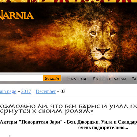
Narnia
Main page
Enter to Narnia
Re
ain page
»
2017
»
December
»
03
ВОЗМОЖНО ЛИ, ЧТО БЕН БАРНС И УИЛЛ П
ВЕРНУТСЯ К СВОИМ РОЛЯМ?
Актеры "Покорителя Зари" - Бен, Джорджи, Уилл и Скандар 
очень подозрительно...