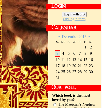
Login
Log in with uID
Old login form
Calendar
«
December 2017
»
Su
Mo
Tu
We
Th
Fr
Sa
1
2
3
4
5
6
7
8
9
10
11
12
13
14
15
16
17
18
19
20
21
22
23
24
25
26
27
28
29
30
31
Our poll
Which book is the most
loved by you?
The Magician's Nephew