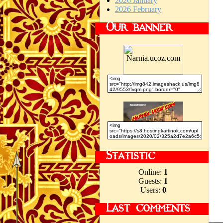
2026 January
2026 February
Our banner
Statistic
Online:
1
Guests:
1
Users:
0
Last comments