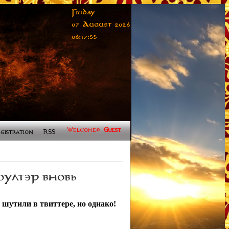
Friday
07 August 2026
06:17:55
Welcome
,
Guest
gistration
RSS
ОУЛТЭР ВНОВЬ
шутили в твиттере, но однако!