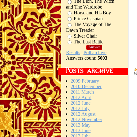
The Lion, The Witch
and The Wardrobe
Horse and His Boy
Prince Caspian
The Voyage of The
Dawn Treader
Silver Chair
The Last Battle
Results
|
Poll archive
Answers count:
5003
Posts archive
V
2009 February
2010 December
2011 March
2012 April
2012 June
2012 July
2012 August
2012 November
2013 May
2013 June
2013 July