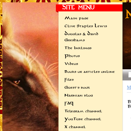
Site menu
Main page
Clive Staples Lewis
Douglas & David
Greshams
The Inklings
Photos
Videos
Books or articles online
Files
Guest's book
M
Narnian blog
FAQ
Telegram channel
YouTube channel
X channel