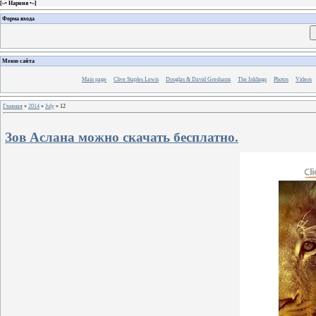
[
~• Нарния •~
]
Форма входа
Меню сайта
Main page
Clive Staples Lewis
Douglas & David Greshams
The Inklings
Photos
Videos
Главная
»
2014
»
July
»
12
Зов Аслана можно скачать бесплатно.