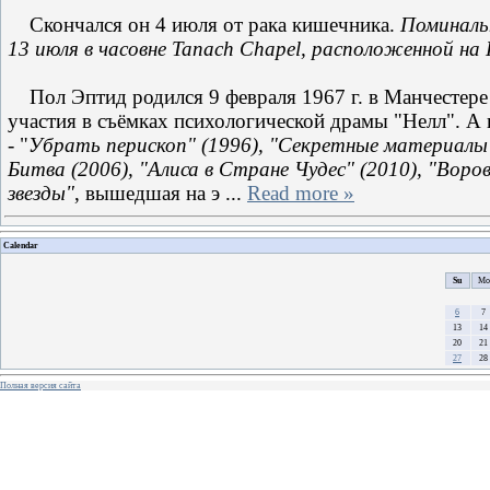
Скончался он 4 июля от рака кишечника.
Поминаль
13 июля в часовне Tanach Chapel, расположенной на 
Пол Эптид родился 9 февраля 1967 г. в Манчестере (
участия в съёмках психологической драмы "Нелл". А 
- "
Убрать перископ" (1996), "Секретные материалы"
Битва (2006), "Алиса в Стране Чудес" (2010), "Воров
звезды"
, вышедшая на э
...
Read more »
Calendar
Su
Mo
6
7
13
14
20
21
27
28
Полная версия сайта